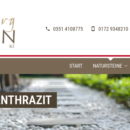
0351 4108775
0172 9348210
START
NATURSTEINE
Pflastersteine
ANTHRAZIT
Terrassenplatten
Blockstufen