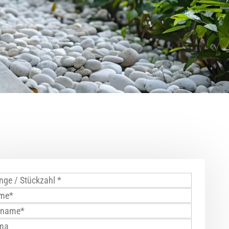
steine
dsteine
 / Splitt
bdeckplatten
steinzubehör