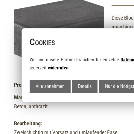
Diese Bloc
maschinen
Cookies
Wir und unsere Partner brauchen für einzelne
Daten
jederzeit
widerrufen
.
Produktinformationen:
Alle annehmen
Details
Nur die Nötigs
Material / Farbe:
Beton, anthrazit
Bearbeitung:
Zweischichtig mit Vorsatz und umlaufender Fase