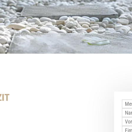
Bord- und Leisten
Palisaden und Bor
Mauersteine
Schüttgüter Mineral
Fensterbänke & A
Ziersplitt & Natur
IT