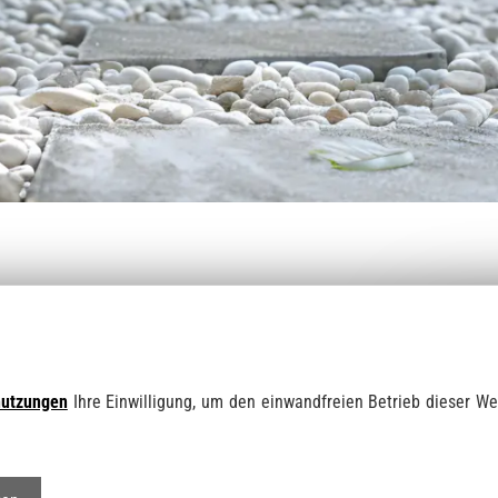
Bord- und Leisten
Palisaden und Bor
Mauersteine
Schüttgüter Mineral
Fensterbänke & A
Ziersplitt & Natur
nutzungen
Ihre Einwilligung, um den einwandfreien Betrieb dieser We
9,90 €
Preise inkl.19 % Mwst.