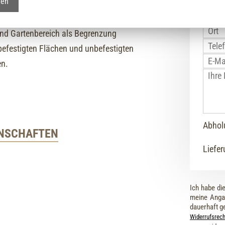
ten
e
aus Beton eignen sich sehr gut im
nd Gartenbereich als Begrenzung
efestigten Flächen und unbefestigten
en.
Abhol
ENSCHAFTEN
Liefe
Ich habe di
meine Anga
dauerhaft g
Widerrufsrech