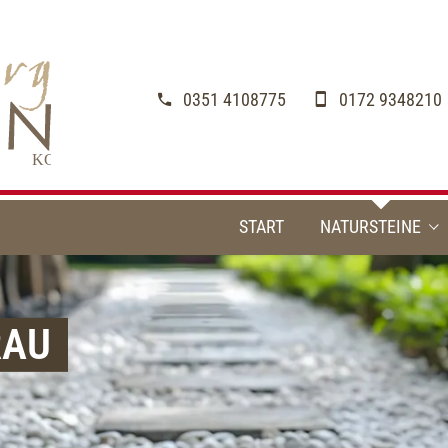
0351 4108775
0172 9348210
START
NATURSTEINE
Pflastersteine
RAU
Terrassenplatten
Blockstufen