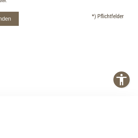
ufen.
*) Pflichtfelder
nden