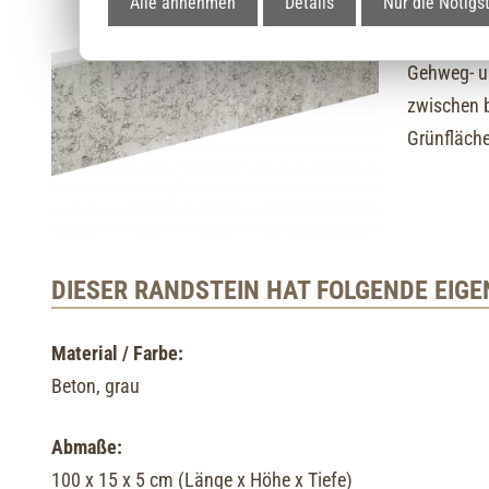
Alle annehmen
Details
Nur die Nötigs
Randstein
Gehweg- u
zwischen b
Grünfläch
DIESER RANDSTEIN HAT FOLGENDE EIG
Material / Farbe:
Beton, grau
Abmaße:
100 x 15 x 5 cm (Länge x Höhe x Tiefe)