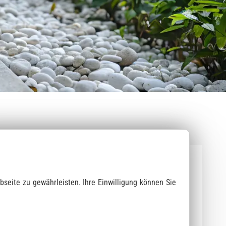
steine
dsteine
 / Splitt
bdeckplatten
steinzubehör
bseite zu gewährleisten. Ihre Einwilligung können Sie