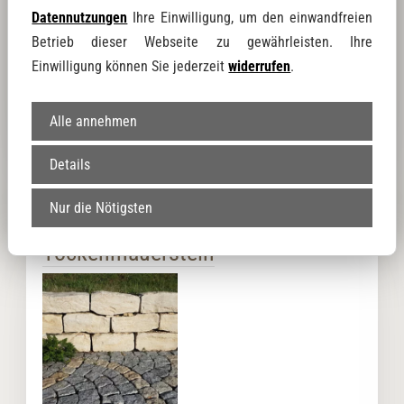
Artikel-Nr.: MS0141
Datennutzungen
Ihre Einwilligung, um den einwandfreien
auf Anfrage
Betrieb dieser Webseite zu gewährleisten. Ihre
Preise inkl. 19 % Mwst.
Einwilligung können Sie jederzeit
widerrufen
.
Mauerstein Travertin Classic
Produktdetails
Alle annehmen
Details
Mauersteine Jura-
Nur die Nötigsten
Tockenmauerstein