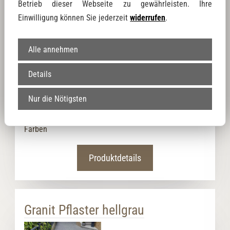
Betrieb dieser Webseite zu gewährleisten. Ihre
Einwilligung können Sie jederzeit
widerrufen
.
Alle annehmen
Artikel-Nr.: Betonpflaster Mount Everest 15x30x8 cm
50,99 €
Details
Preise inkl. 19 % Mwst.
Das Pflaster bzw. die Pflasterplatten dieser Kollektion
Nur die Nötigsten
überzeugen durch eine moderne Erscheinung.
Moderne Formate in Kombination mit angesagten
Farben
Produktdetails
Granit Pflaster hellgrau