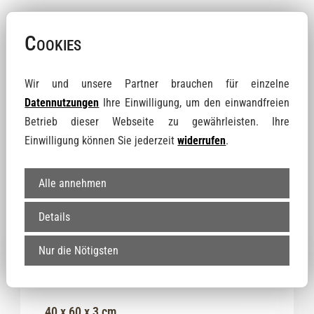
Allgemeiner Hinweis
Cookies
Natursteine können im Aussehen, Farbe und Struktur je
nach Sorte verschieden stark variieren. Daher sind auch
Wir und unsere Partner brauchen für einzelne
die Farben, die auf diesen Bildern gezeigt werden, nur
Datennutzungen
Ihre Einwilligung, um den einwandfreien
repräsentativ.
Betrieb dieser Webseite zu gewährleisten. Ihre
Einwilligung können Sie jederzeit
widerrufen
.
Alle annehmen
Details
GRÖSSE
Nur die Nötigsten
40 x 60 x 3 cm