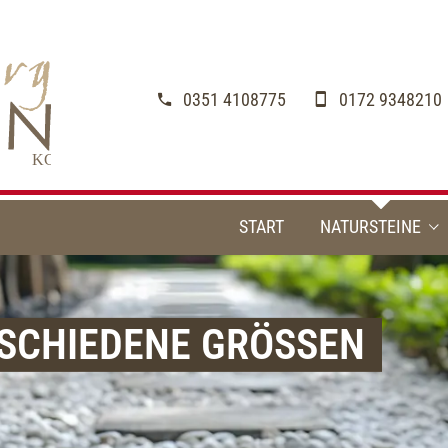
0351 4108775
0172 9348210
START
NATURSTEINE
Pflastersteine
SCHIEDENE GRÖSSEN
Terrassenplatten
Blockstufen