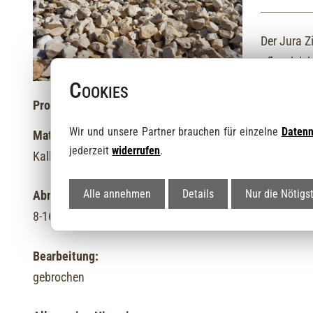
Der Jura Zi
pflegeleich
Cookies
Produktinformationen:
Wir und unsere Partner brauchen für einzelne
Daten
Material / Farbe:
jederzeit
widerrufen
.
Kalkstein, gelb
Alle annehmen
Details
Nur die Nötigs
Abmaße:
8-16 mm oder 16-32 mm
Bearbeitung:
gebrochen