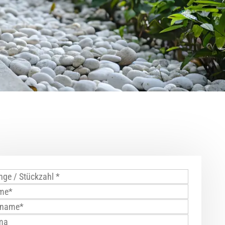
steine
dsteine
 / Splitt
bdeckplatten
steinzubehör