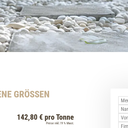
Bord- und Leisten
Palisaden und Bor
Mauersteine
Schüttgüter Mineral
Fensterbänke & A
Ziersplitt & Natur
NE GRÖSSEN
142,80 € pro Tonne
Preise inkl.19 % Mwst.