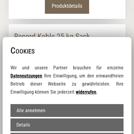
Produktdetails
Record Kohle 25 kg Sack
Cookies
Wir und unsere Partner brauchen für einzelne
Datennutzungen
Ihre Einwilligung, um den einwandfreien
Betrieb dieser Webseite zu gewährleisten. Ihre
Einwilligung können Sie jederzeit
widerrufen
.
Artikel-Nr.: HK0002
12,00 €
Alle annehmen
Preise inkl. 19 % Mwst.
Hochwertige Braunkohle Briketts von Rekord !
Details